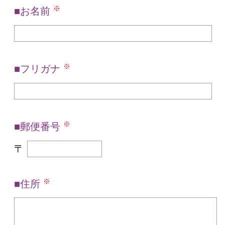
※
お名前
※
フリガナ
※
郵便番号
〒
※
住所