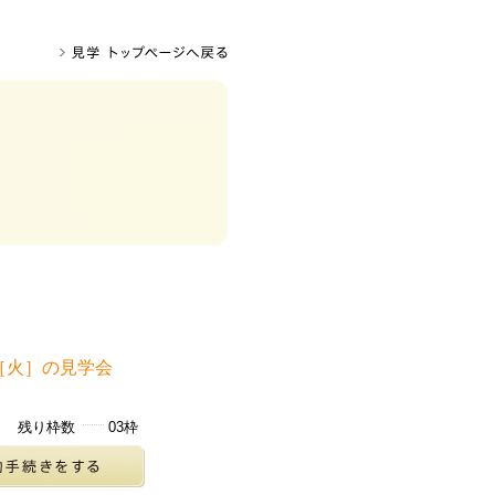
日［火］の見学会
残り枠数
03枠